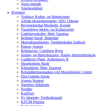
Vores metode
Anerkendelser
Projekter
Vodskov Kultur- og Idrætscenter
Atletik-eksperimentariet, SDU Odense
Bevægelseshal Musholm, Korsør
Vissenbjerg Idræts- og Kulturcenter
Gadehaveskolen, Høje Taastrup
Bellahøj Skole, Brønshøj
Motoriklandskabet, Tornhøjskolen Aalborg
Pulsen, Assens
Rebskoven, Carlsberg Byen
Spring- og fitnessbazaren, Haslev Idrætsefterskole
Guldbergs Plads, København N
Sluseholmen Skole
Klimatårnet, Høje Taastrup
Rehabiliteringsparken ved Marselisborg Centret
Den Grønne Arena
Assens Strategi
Nørrebro Bibliotek
Nordliv
KuliVers
Ny idrætsby, Frederikssund
KFUM Pulzion