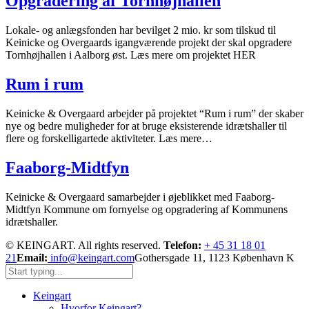
Opgradering af Tornhøjhallen
Lokale- og anlægsfonden har bevilget 2 mio. kr som tilskud til
Keinicke og Overgaards igangværende projekt der skal opgradere
Tornhøjhallen i Aalborg øst. Læs mere om projektet HER
Rum i rum
Keinicke & Overgaard arbejder på projektet “Rum i rum” der skaber
nye og bedre muligheder for at bruge eksisterende idrætshaller til
flere og forskelligartede aktiviteter. Læs mere…
Faaborg-Midtfyn
Keinicke & Overgaard samarbejder i øjeblikket med Faaborg-
Midtfyn Kommune om fornyelse og opgradering af Kommunens
idrætshaller.
© KEINGART. All rights reserved.
Telefon:
+ 45 31 18 01
21
Email:
info@keingart.com
Gothersgade 11, 1123 København K
Keingart
Hvorfor Keingart?