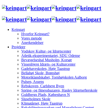
Keingart
Hvorfor Keingart?
Vores metode
Anerkendelser
Projekter
Vodskov Kultur- og Idrætscenter
Atletik-eksperimentariet, SDU Odense
Bevægelseshal Musholm, Korsør
Vissenbjerg Idræts- og Kulturcenter
Gadehaveskolen, Høje Taastrup
Bellahøj Skole, Brønshøj
Motoriklandskabet, Tornhøjskolen Aalborg
Pulsen, Assens
Rebskoven, Carlsberg Byen
Spring- og fitnessbazaren, Haslev Idrætsefterskole
Guldbergs Plads, København N
Sluseholmen Skole
Klimatårnet, Høje Taastrup
Rehabiliteringsparken ved Marselisborg Centret